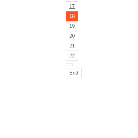
17
18
19
20
21
22
End