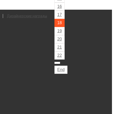
16
17
Дизайнерские награды
18
19
20
21
22
End