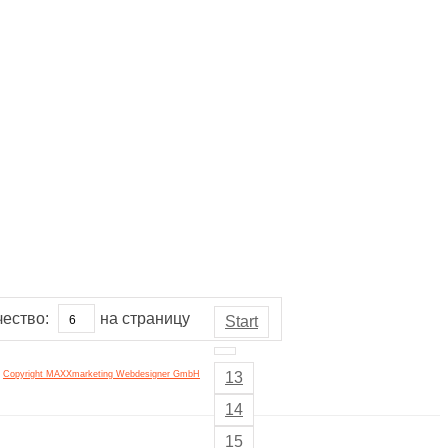
чество:
на страницу
Start
Copyright MAXXmarketing Webdesigner GmbH
13
14
15