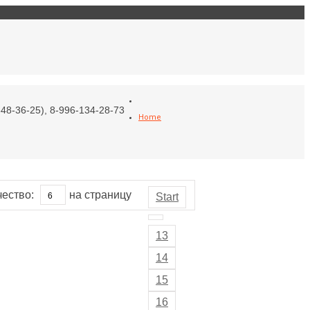
Войти
Моя корзина
48-36-25), 8-996-134-28-73
Home
чество:
на страницу
Start
13
14
15
16