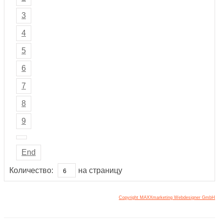
3
4
5
6
7
8
9
End
Количество:
на страницу
Copyright MAXXmarketing Webdesigner GmbH