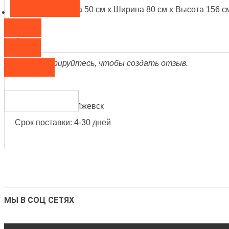
Размеры Глубина 50 см x Ширина 80 см x Высота 156 с
Для прихожей
Кухни
Отзыв
О нас
Зарегистрируйтесь, чтобы создать отзыв.
Контакты
Производитель:
МЕБЕЛЬСОН г Ижевск
Срок поставки: 4-30 дней
МЫ В СОЦ СЕТЯХ