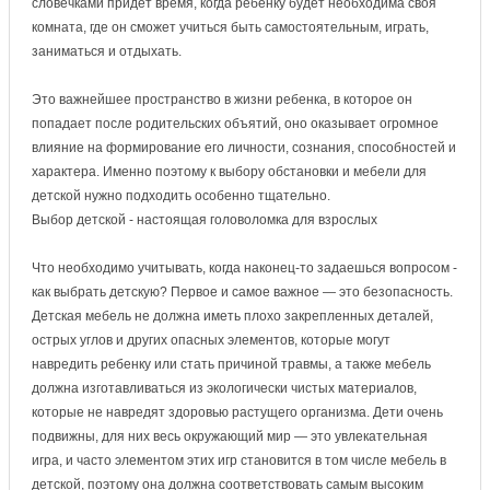
словечками придет время, когда ребенку будет необходима своя
комната, где он сможет учиться быть самостоятельным, играть,
заниматься и отдыхать.
Это важнейшее пространство в жизни ребенка, в которое он
попадает после родительских объятий, оно оказывает огромное
влияние на формирование его личности, сознания, способностей и
характера. Именно поэтому к выбору обстановки и мебели для
детской нужно подходить особенно тщательно.
Выбор детской - настоящая головоломка для взрослых
Что необходимо учитывать, когда наконец-то задаешься вопросом -
как выбрать детскую? Первое и самое важное — это безопасность.
Детская мебель не должна иметь плохо закрепленных деталей,
острых углов и других опасных элементов, которые могут
навредить ребенку или стать причиной травмы, а также мебель
должна изготавливаться из экологически чистых материалов,
которые не навредят здоровью растущего организма. Дети очень
подвижны, для них весь окружающий мир — это увлекательная
игра, и часто элементом этих игр становится в том числе мебель в
детской, поэтому она должна соответствовать самым высоким