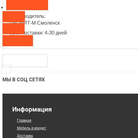
Для прихожей
Производитель:
Кухни
ПРОФИТ-М Смоленск
О нас
Срок поставки: 4-30 дней
Контакты
МЫ В СОЦ СЕТЯХ
Информация
Главная
Мебель в кредит
Доставка