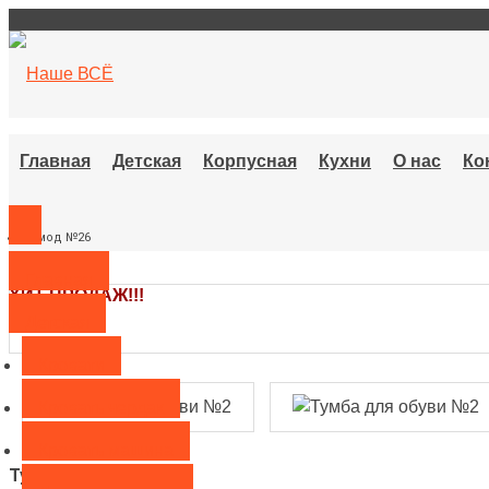
Главная
Детская
Корпусная
Кухни
О нас
Ко
Комод №26
Главная
ХИТ ПРОДАЖ!!!
Детская
Кровати
Кровать чердак
Кровать машина
Тумба для обуви №2