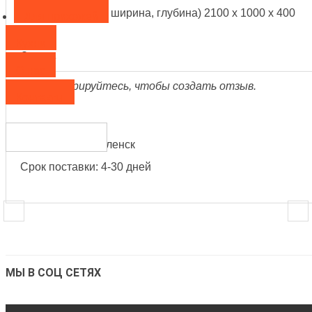
Размер: (высота, ширина, глубина) 2100 х 1000 х 400
Для прихожей
Кухни
Отзыв
О нас
Зарегистрируйтесь, чтобы создать отзыв.
Контакты
Производитель:
ПРОФИТ-М Смоленск
Срок поставки: 4-30 дней
МЫ В СОЦ СЕТЯХ