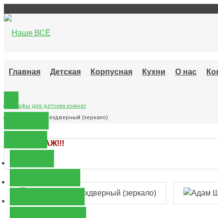
Главная
Детская
Корпусная
Кухни
О нас
Ко
Шкафы для детских комнат
Адам Шкаф трехдверный (зеркало)
Главная
ХИТ ПРОДАЖ!!!
Детская
Кровати
Кровать чердак
Кровать машина