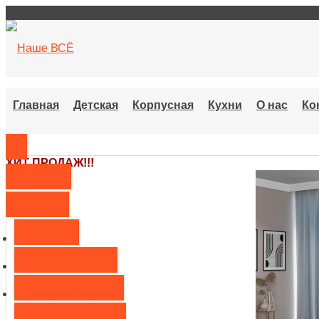
Главная
Детская
Корпусная
Кухни
О нас
Ко
ХИТ ПРОДАЖ!!!
Главная
Детская
Кровати
Кровать чердак
Кровать машина