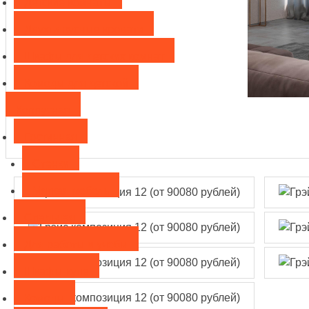
Детские комнаты
Двухъярусные кровати
Шкафы для детских комнат
Комоды для детской
Корпусная
Гостинная
Стенки
Мягкая мебель
Спальная
Для работы и учебы
Шкафы-купе
Комоды