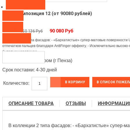
Для прихожей
Грэйс композиция 12 (от 90080 рублей)
Кухни
О нас
90 080 Руб
150 136 Руб
В коллекции 2 типа фасадов: - «Бархатистые» супер-матовые поверхности 
Контакты
отпечатков пальцев благодаря AntiFinger-эффекту. - Исключительно высоко-
бытовым царапинам.
Производитель:
Лером (г Пенза)
Срок поставки: 4-30 дней
В КОРЗИНУ
Количество:
ОПИСАНИЕ ТОВАРА
ОТЗЫВЫ
ИНФОРМАЦИ
В коллекции 2 типа фасадов: - «Бархатистые» супер-ма