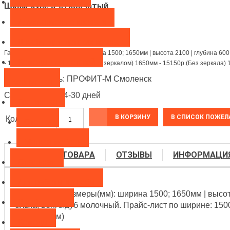
Детские комнаты
Шкаф-купе 3-створчатый
Двухъярусные кровати
14 775 Руб
Шкафы для детских комнат
Габаритные размеры(мм): ширина 1500; 1650мм | высота 2100 | глубина 600.
Комоды для детской
- 14775р.(Без зеркала) 16500р.(С зеркалом) 1650мм - 15150р.(Без зеркала) 
Производитель:
ПРОФИТ-М Смоленск
Корпусная
Срок поставки: 4-30 дней
Гостинная
В КОРЗИНУ
Количество:
Стенки
Мягкая мебель
ОПИСАНИЕ ТОВАРА
ОТЗЫВЫ
ИНФОРМАЦИ
Спальная
Для работы и учебы
Габаритные размеры(мм): ширина 1500; 1650мм | высота
Шкафы-купе
ольха, венге/дуб молочный. Прайс-лист по ширине: 1500
(С зеркалом)
Комоды