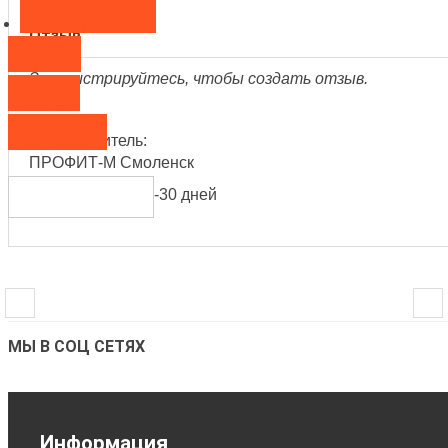
Для прихожей
Отзыв
Кухни
Зарегистрируйтесь, чтобы создать отзыв.
О нас
Контакты
Производитель:
ПРОФИТ-М Смоленск
Срок поставки: 4-30 дней
МЫ В СОЦ СЕТЯХ
Информация