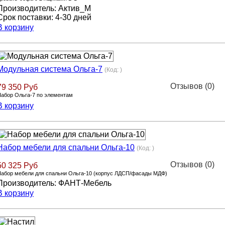
Производитель:
Актив_М
Срок поставки:
4-30 дней
В корзину
Модульная система Ольга-7
(Код:
)
Отзывов (0)
79 350 Руб
абор Ольга-7 по элементам
В корзину
Набор мебели для спальни Ольга-10
(Код:
)
Отзывов (0)
50 325 Руб
абор мебели для спальни Ольга-10 (корпус ЛДСП/фасады МДФ)
Производитель:
ФАНТ-Мебель
В корзину