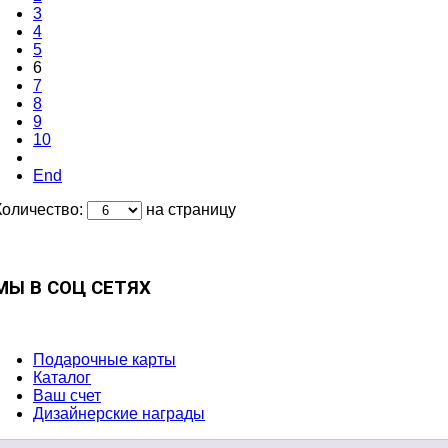
3
4
5
6
7
8
9
10
End
Количество:
на страницу
МЫ В СОЦ СЕТЯХ
Подарочные карты
Каталог
Ваш счет
Дизайнерские награды