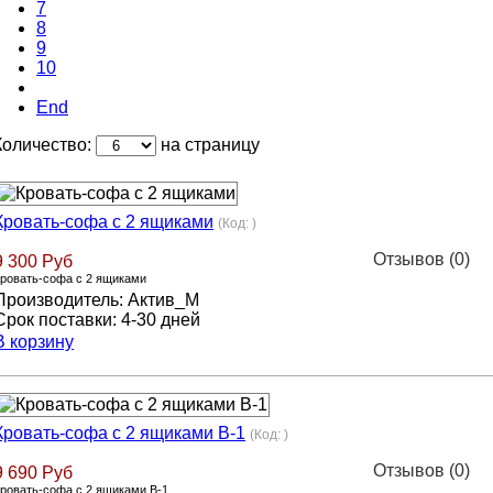
7
8
9
10
End
Количество:
на страницу
Кровать-софа с 2 ящиками
(Код:
)
Отзывов (0)
9 300 Руб
ровать-софа с 2 ящиками
Производитель:
Актив_М
Срок поставки:
4-30 дней
В корзину
Кровать-софа с 2 ящиками В-1
(Код:
)
Отзывов (0)
9 690 Руб
ровать-софа с 2 ящиками В-1