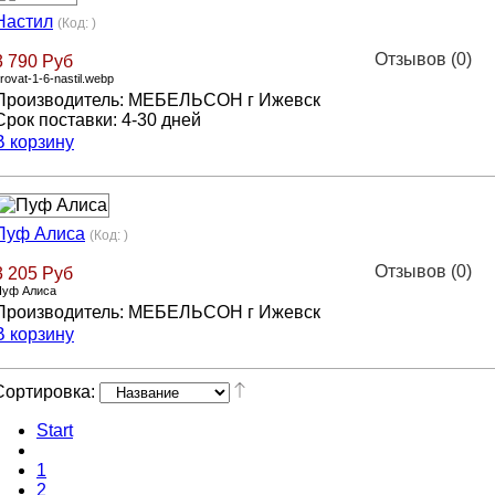
Настил
(Код:
)
Отзывов (0)
3 790 Руб
rovat-1-6-nastil.webp
Производитель:
МЕБЕЛЬСОН г Ижевск
Срок поставки:
4-30 дней
В корзину
Пуф Алиса
(Код:
)
Отзывов (0)
3 205 Руб
Пуф Алиса
Производитель:
МЕБЕЛЬСОН г Ижевск
В корзину
Сортировка:
Start
1
2