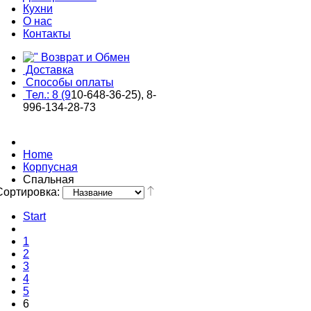
Кухни
О нас
Контакты
Возврат и Обмен
Доставка
Способы оплаты
Тел.: 8 (9
10-648-36-25), 8-
996-134-28-73
Home
Корпусная
Спальная
Сортировка:
Start
1
2
3
4
5
6