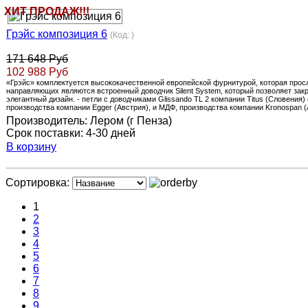
ХИТ ПРОДАЖ!!!
Грэйс композиция 6
(Код:
)
171 648 Руб
102 988 Руб
«Грэйс» комплектуется высококачественной европейской фурнитурой, которая прос
направляющих являются встроенный доводчик Silent System, который позволяет зак
элегантный дизайн. - петли с доводчиками Glissando TL 2 компании Titus (Словен
производства компании Egger (Австрия), и МДФ, производства компании Kronospan (
Производитель:
Лером (г Пенза)
Срок поставки:
4-30 дней
В корзину
Сортировка:
1
2
3
4
5
6
7
8
9