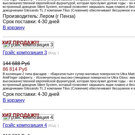
высококачественной европейской фурнитурой, которая прослужит долгие годы: - 
встроенный доводчик Silent System, который позволяет закрывать ящик плавно и бе
доводчиками Glissando TL 2 компании Titus (Словения) обеспечивают бесшумное и м
Производитель:
Лером (г Пенза)
Срок поставки:
4-30 дней
В корзину
ХИТ ПРОДАЖ!!!
Грэйс композиция 3
(Код:
)
144 688 Руб
86 814 Руб
В коллекции 2 типа фасадов: - «Бархатистые» супер-матовые поверхности Ultra Ma
AntiFinger-эффекту. - Исключительно высоко-глянцевые поверхности Ultra Gloss: и
высококачественной европейской фурнитурой, которая прослужит долгие годы: - 
встроенный доводчик Silent System, который позволяет закрывать ящик плавно и бе
доводчиками Glissando TL 2 компании Titus (Словения) обеспечивают бесшумное и м
Срок поставки:
4-30 дней
В корзину
ХИТ ПРОДАЖ!!!
Грэйс композиция 4
(Код:
)