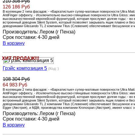
210 308 Руб
126 186 Руб
В коллекции 2 типа фасадов: - «Бархатистые» супер-матовые поверхности Ultra Ma
AntiFinger-эффекту. - Исключительно высоко-глянцевые поверхности Ultra Gloss: и
высококачественной европейской фурнитурой, которая прослужит долгие годы: - 
встроенный доводчик Silent System, который позволяет закрывать ящик плавно и бе
доводчиками Glissando TL 2 компании Titus (Словения) обеспечивают бесшумное и м
Производитель:
Лером (г Пенза)
Срок поставки:
4-30 дней
В корзину
ХИТ ПРОДАЖ!!!
Грэйс композиция 5
(Код:
)
108 304 Руб
64 983 Руб
В коллекции 2 типа фасадов: - «Бархатистые» супер-матовые поверхности Ultra Ma
AntiFinger-эффекту. - Исключительно высоко-глянцевые поверхности Ultra Gloss: и
высококачественной европейской фурнитурой, которая прослужит долгие годы: - 
встроенный доводчик Silent System, который позволяет закрывать ящик плавно и бе
доводчиками Glissando TL 2 компании Titus (Словения) обеспечивают бесшумное и 
Egger (Австрия), и МДФ, производства компании Kronospan (Австрия), имеют класс 
Производитель:
Лером (г Пенза)
Срок поставки:
4-30 дней
В корзину