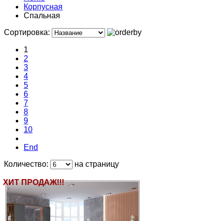
Корпусная
Спальная
Сортировка:
1
2
3
4
5
6
7
8
9
10
End
Количество:
на страницу
ХИТ ПРОДАЖ!!!