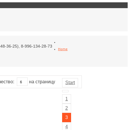
Войти
Моя корзина
48-36-25), 8-996-134-28-73
Home
чество:
на страницу
Start
1
2
3
4