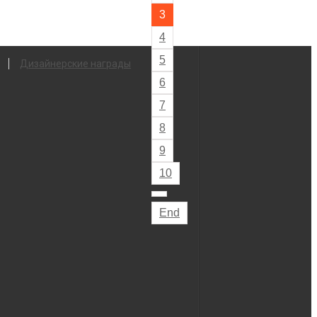
3
4
5
Дизайнерские награды
6
7
8
9
10
End