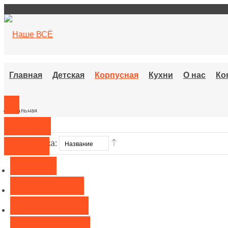
Главная
Детская
Корпусная
Кухни
О нас
Ко
Спальная
Главная
Сортировка:
Детская
Кровати
Кровать чердак
Кровать машина