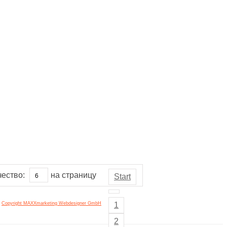
чество:
на страницу
Start
Copyright MAXXmarketing Webdesigner GmbH
1
2