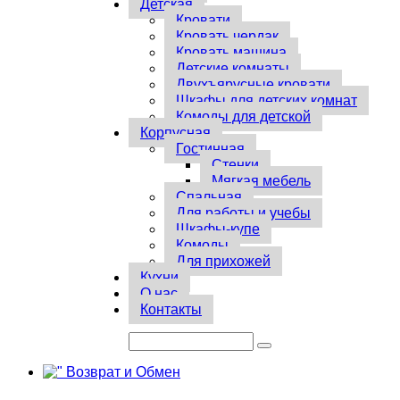
Детская
Кровати
Кровать чердак
Кровать машина
Детские комнаты
Двухъярусные кровати
Шкафы для детских комнат
Комоды для детской
Корпусная
Гостинная
Стенки
Мягкая мебель
Спальная
Для работы и учебы
Шкафы-купе
Комоды
Для прихожей
Кухни
О нас
Контакты
Возврат и Обмен